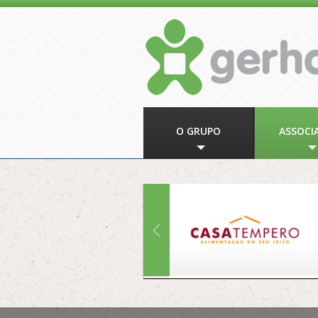
O GRUPO
ASSOCI
»