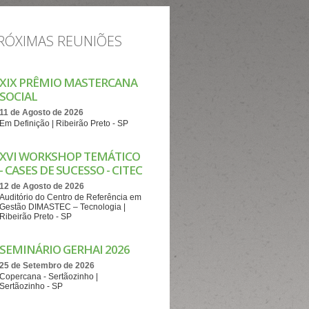
RÓXIMAS REUNIÕES
XIX PRÊMIO MASTERCANA
SOCIAL
11 de Agosto de 2026
Em Definição | Ribeirão Preto - SP
XVI WORKSHOP TEMÁTICO
- CASES DE SUCESSO - CITEC
12 de Agosto de 2026
Auditório do Centro de Referência em
Gestão DIMASTEC – Tecnologia |
Ribeirão Preto - SP
SEMINÁRIO GERHAI 2026
25 de Setembro de 2026
Copercana - Sertãozinho |
Sertãozinho - SP