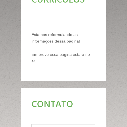
Estamos reformulando as
informações dessa página!
Em breve essa página estará no
ar.
CONTATO
*Este não é um nome válido.
*Este campo é obrigatório.